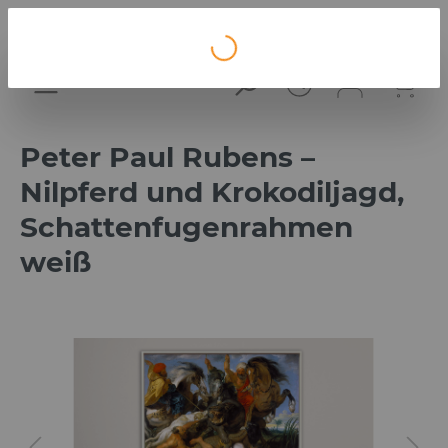
Loading...
Peter Paul Rubens –
Nilpferd und Krokodiljagd,
Schattenfugenrahmen
weiß