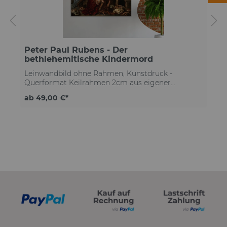
Peter Paul Rubens - Der
bethlehemitische Kindermord
Leinwandbild ohne Rahmen, Kunstdruck -
Querformat Keilrahmen 2cm aus eigener
Herstellungkostenloser Versand deutschlandweit
ab 49,00 €*
Qualitätsleinwand mit moderner Struktur
exzellenter Kontrast & höchste Detailtiefe brillante
Farben & tiefstes Schwarz lichtechte Farben auf
Lebenszeit Lösemittelfreier Druck Made in
GermanyKäuferschutz für jede Bestellung ohne
z
Rahmeninkl. Schrauben & Dübel