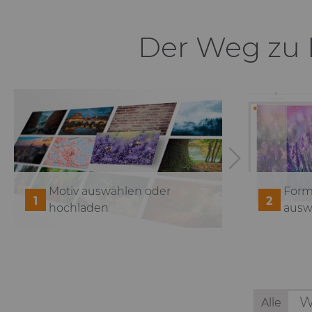
Kinderzimmer
Büro
Jugendzimmer
Jugendzimmer
Jugendzimmer
Jugendzimmer
Büro
Büro
Büro
Bar
Edgar Degas
Der Weg zu I
Franz Marc
Motiv auswählen oder
Form
1
2
hochladen
ausw