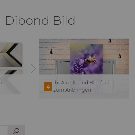
Paul Gauguin
u Dibond Bild
n
Ihr Alu Dibond Bild fertig
4
zum Anbringen