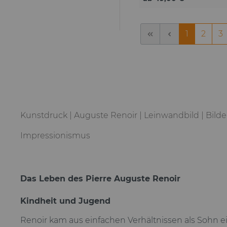
Herstellungkostenloser
Versand deutschlandwe
Qualitätsleinwand mit
moderner Struktur exze
1
2
3
Kontrast & höchste Deta
brillante Farben & tiefs
Schwarz lichtechte Far
Lebenszeit Lösemittelfr
Druck Made in
GermanyKäuferschutz f
Bestellung ohne Rahme
Schrauben & Dübel
Kunstdruck | Auguste Renoir | Leinwandbild | Bild
Impressionismus
Das Leben des Pierre Auguste Renoir
Kindheit und Jugend
Renoir kam aus einfachen Verhältnissen als Sohn e