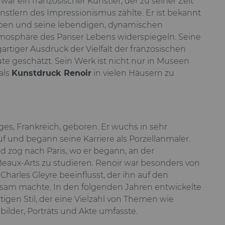
war ein französischer Künstler, der zu seiner Zeit
tlern des Impressionismus zählte. Er ist bekannt
rben und seine lebendigen, dynamischen
mosphäre des Pariser Lebens widerspiegeln. Seine
artiger Ausdruck der Vielfalt der französischen
te geschätzt. Sein Werk ist nicht nur in Museen
als
Kunstdruck Renoir
in vielen Häusern zu
ges, Frankreich, geboren. Er wuchs in sehr
f und begann seine Karriere als Porzellanmaler.
d zog nach Paris, wo er begann, an der
eaux-Arts zu studieren. Renoir war besonders von
 Charles Gleyre beeinflusst, der ihn auf den
am machte. In den folgenden Jahren entwickelte
tigen Stil, der eine Vielzahl von Themen wie
ilder, Porträts und Akte umfasste.