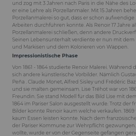
und zog mit 3 Jahren nach Paris in die Nähe des Lo
er eine Lehre als Porzellanmaler. Mit 15 Jahren behe
Porzellanmalerei so gut, dass er schon aufwendige
Arbeiten durchführen konnte. Als Renoir 17 Jahre a
Porzellanmalerei schließen, denn andere Druckverf
Seinen Lebensunterhalt verdiente er nun mit de
und Markisen und dem Kolorieren von Wappen.
Impressionistische Phase
Von 1861 - 1864 studierte Renoir Malerei. Während
sich andere künstlerische Vorbilder. Nämlich Gusta
Peña . Claude Monet, Alfred Sisley und Frédéric Ba
und sie malten gemeinsam. Lise Tréhot war von 186
Freundin. Sie stand Modell für das Bild Lise mit 
1864 im Pariser Salon ausgestellt wurde. Trotz der 
Bilder konnte Renoir kaum welche verkaufen. 1869 w
kaum Essen leisten konnte. Nach dem französisch
der Pariser Kommune zur Wehrpflicht gezwungen. Al
wollte, wurde er von der Gegenseite gefangen g