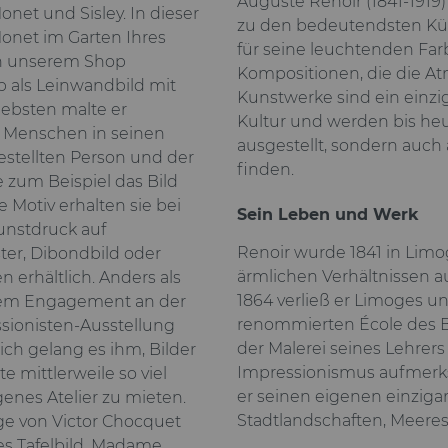
Auguste Renoir (1841-1919) 
net und Sisley. In dieser
zu den bedeutendsten Küns
Monet im Garten Ihres
für seine leuchtenden Fa
 in unserem Shop
Kompositionen, die die At
 als Leinwandbild mit
Kunstwerke sind ein einzig
ebsten malte er
Kultur und werden bis heu
r Menschen in seinen
ausgestellt, sondern auch 
stellten Person und der
finden.
ie zum Beispiel das Bild
e Motiv erhalten sie bei
Sein Leben und Werk
unstdruck auf
Renoir wurde 1841 in Limo
ter, Dibondbild oder
ärmlichen Verhältnissen au
n erhältlich. Anders als
1864 verließ er Limoges un
oßem Engagement an der
renommierten École des B
sionisten-Ausstellung
der Malerei seines Lehrers
ich gelang es ihm, Bilder
Impressionismus aufmerks
 mittlerweile so viel
er seinen eigenen einzigar
enes Atelier zu mieten.
Stadtlandschaften, Meeresb
ge von Victor Chocquet
es Tafelbild. Madame