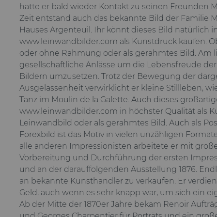
hatte er bald wieder Kontakt zu seinen Freunden Mo
Zeit entstand auch das bekannte Bild der Familie 
Hauses Argenteuil. Ihr könnt dieses Bild natürlich
www.leinwandbilder.com als Kunstdruck kaufen. Ob
oder ohne Rahmung oder als gerahmtes Bild. Am li
gesellschaftliche Anlässe um die Lebensfreude de
Bildern umzusetzen. Trotz der Bewegung der darge
Ausgelassenheit verwirklicht er kleine Stillleben, w
Tanz im Moulin de la Galette. Auch dieses großartig
www.leinwandbilder.com in höchster Qualität als K
Leinwandbild oder als gerahmtes Bild. Auch als Pos
Forexbild ist das Motiv in vielen unzähligen Formate
alle anderen Impressionisten arbeitete er mit gr
Vorbereitung und Durchführung der ersten Impres
und an der darauffolgenden Ausstellung 1876. Endl
an bekannte Kunsthändler zu verkaufen. Er verdiente
Geld, auch wenn es sehr knapp war, um sich ein eig
Ab der Mitte der 1870er Jahre bekam Renoir Aufträ
und Georges Charpentier für Porträts und ein groß