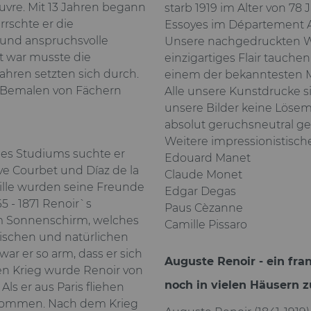
uvre. Mit 13 Jahren begann
starb 1919 im Alter von 78
rrschte er die
Essoyes im Département 
 und anspruchsvolle
Unsere nachgedruckten Wa
lt war musste die
einzigartiges Flair tauch
ahren setzten sich durch.
einem der bekanntesten M
m Bemalen von Fächern
Alle unsere Kunstdrucke 
unsere Bilder keine Lösem
absolut geruchsneutral ge
Weitere impressionistisch
 des Studiums suchte er
Edouard Manet
ve Courbet und Díaz de la
Claude Monet
zille wurden seine Freunde
Edgar Degas
5 - 1871 Renoir`s
Paus Cèzanne
dem Sonnenschirm, welches
Camille Pissaro
frischen und natürlichen
ar er so arm, dass er sich
Auguste Renoir - ein fr
en Krieg wurde Renoir von
noch in vielen Häusern z
s er aus Paris fliehen
enommen. Nach dem Krieg