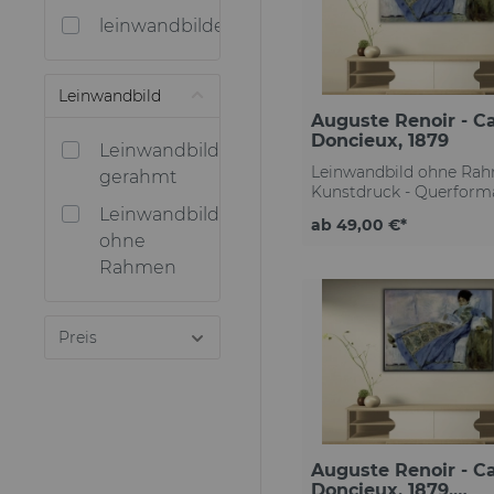
Kinderzimmer
Büro
Jugendzimmer
Jugendzimmer
Jugendzimmer
Jugendzimmer
Büro
Büro
Büro
Bar
leinwandbilder.com
Edgar Degas
Franz Marc
Leinwandbild
Auguste Renoir - C
Doncieux, 1879
Leinwandbild
Leinwandbild ohne Ra
gerahmt
Kunstdruck - Querform
kostenloser Versand
Leinwandbild
ab 49,00 €*
deutschlandweit
ohne
Qualitätsleinwand mit
Rahmen
moderner Struktur exze
Kontrast & höchste Deta
brillante Farben & tiefs
Schwarz lichtechte Far
Preis
Lebenszeit Lösemittelfr
Druck Made in
GermanyKäuferschutz f
Bestellung ohne Rahme
Schrauben & Dübel
Auguste Renoir - C
Doncieux, 1879,