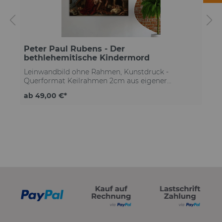
Peter Paul Rubens - Der
bethlehemitische Kindermord
Leinwandbild ohne Rahmen, Kunstdruck -
Querformat Keilrahmen 2cm aus eigener
Herstellungkostenloser Versand deutschlandweit
ab 49,00 €*
Qualitätsleinwand mit moderner Struktur
exzellenter Kontrast & höchste Detailtiefe brillante
Farben & tiefstes Schwarz lichtechte Farben auf
Lebenszeit Lösemittelfreier Druck Made in
GermanyKäuferschutz für jede Bestellung ohne
z
Rahmeninkl. Schrauben & Dübel