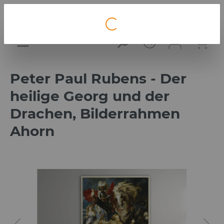
Loading...
Peter Paul Rubens - Der
heilige Georg und der
Drachen, Bilderrahmen
Ahorn