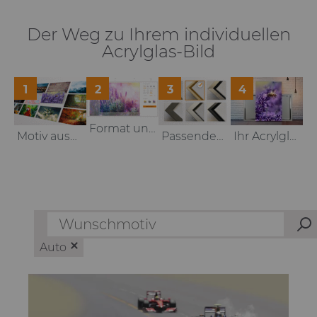
Der Weg zu Ihrem individuellen
Acrylglas-Bild
1
2
3
4
Format und Größe auswählen
Motiv auswählen oder hochladen
Passenden Rahmen auswählen
Ihr Acrylglas-Bild fertig zum Anbringen
Auto