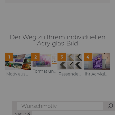
Der Weg zu Ihrem individuellen
Acrylglas-Bild
1
2
3
4
Format und Größe auswählen
Motiv auswählen oder hochladen
Passenden Rahmen auswählen
Ihr Acrylglas-Bild fertig zum Anbringen
Natur