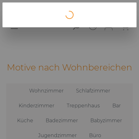
Loading...
Motive nach Wohnbereichen
Wohnzimmer
Schlafzimmer
Kinderzimmer
Treppenhaus
Bar
Küche
Badezimmer
Babyzimmer
Jugendzimmer
Büro