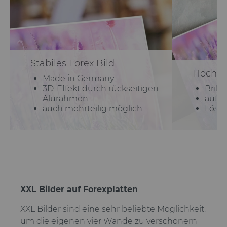
Stabiles Forex Bild
Hochau
Made in Germany
3D-Effekt durch rückseitigen
Brilli
Alurahmen
auf 
auch mehrteilig möglich
Lösun
XXL Bilder auf Forexplatten
XXL Bilder sind eine sehr beliebte Möglichkeit,
um die eigenen vier Wände zu verschönern