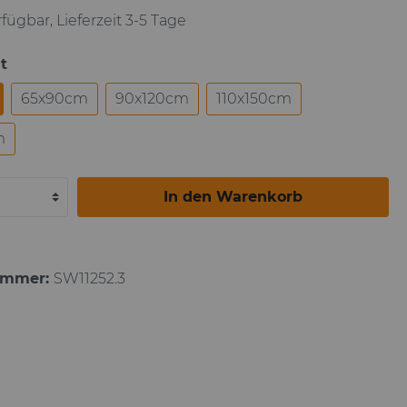
fügbar, Lieferzeit 3-5 Tage
Paul Gauguin
t
65x90cm
90x120cm
110x150cm
m
In den Warenkorb
ummer:
SW11252.3