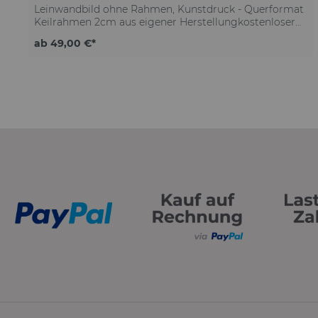
Leinwandbild ohne Rahmen, Kunstdruck - Querformat
Keilrahmen 2cm aus eigener Herstellungkostenloser
Versand deutschlandweit Qualitätsleinwand mit
ab 49,00 €*
moderner Struktur exzellenter Kontrast & höchste
Detailtiefe brillante Farben & tiefstes Schwarz
lichtechte Farben auf Lebenszeit Lösemittelfreier
Druck Made in GermanyKäuferschutz für jede
Bestellung ohne Rahmeninkl. Schrauben & Dübel