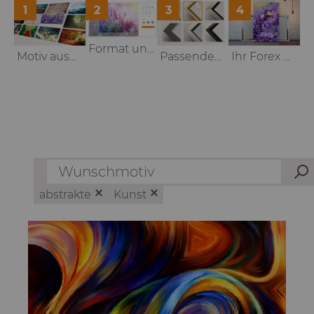
1
2
3
4
Format und Größe auswählen
Motiv auswählen oder hochladen
Passenden Rahmen auswählen
Ihr Forex Bild fertig zum Anbringen
abstrakte
Kunst