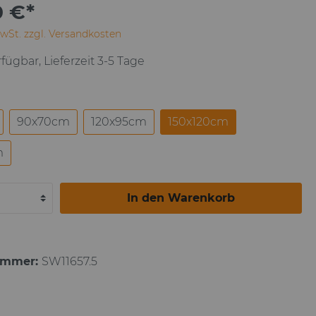
0 €*
Paul Gauguin
MwSt. zzgl. Versandkosten
fügbar, Lieferzeit 3-5 Tage
90x70cm
120x95cm
150x120cm
m
In den Warenkorb
ummer:
SW11657.5