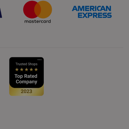
jede Bestellung Bilderrahmen
Schattenfuge braun
40x52mminkl. Schrauben &
Dübel