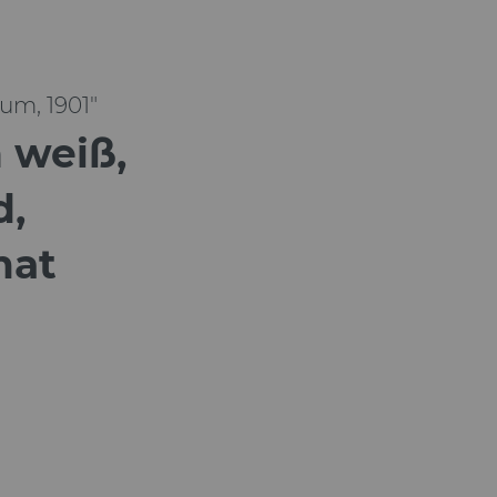
um, 1901"
 weiß,
d,
mat