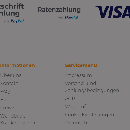
jede Bestellung
men
Schattenfugenrahmen weiß
kl.
lackiert 40x35mminkl.
Schrauben & Dübel
Informationen
Servicemenü
Über uns
Impressum
Kontakt
Versand- und
Zahlungsbedingungen
FAQ
AGB
Blog
Widerruf
Preise
Cookie Einstellungen
Wandbilder in
Krankenhäusern
Datenschutz