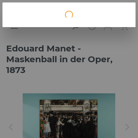
Loading...
Edouard Manet -
Maskenball in der Oper,
1873