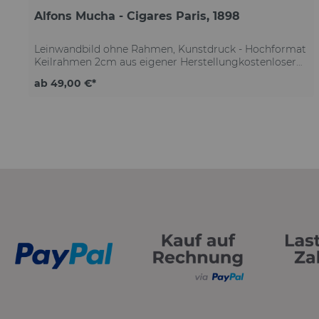
Alfons Mucha - Cigares Paris, 1898
Leinwandbild ohne Rahmen, Kunstdruck - Hochformat
Keilrahmen 2cm aus eigener Herstellungkostenloser
Versand deutschlandweit Qualitätsleinwand mit
ab 49,00 €*
moderner Struktur exzellenter Kontrast & höchste
Detailtiefe brillante Farben & tiefstes Schwarz
lichtechte Farben auf Lebenszeit Lösemittelfreier
Druck Made in GermanyKäuferschutz für jede
Bestellung ohne Rahmeninkl. Schrauben & Dübel