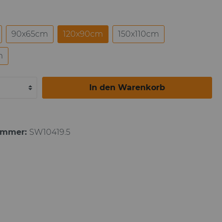
Paul Gauguin
90x65cm
120x90cm
150x110cm
m
In den Warenkorb
ummer:
SW10419.5