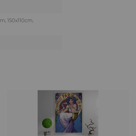
cm
, 150x110cm
,