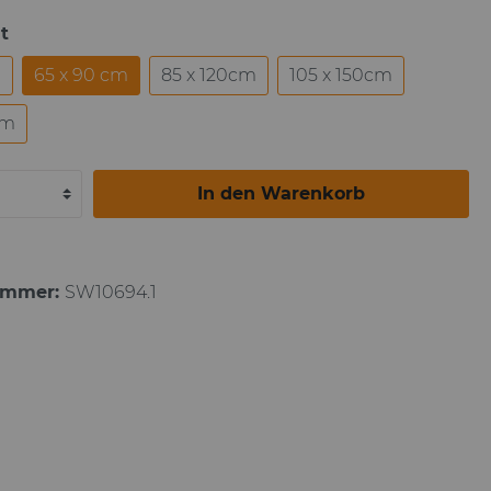
t
Paul Gauguin
m
65 x 90 cm
85 x 120cm
105 x 150cm
cm
In den Warenkorb
ummer:
SW10694.1