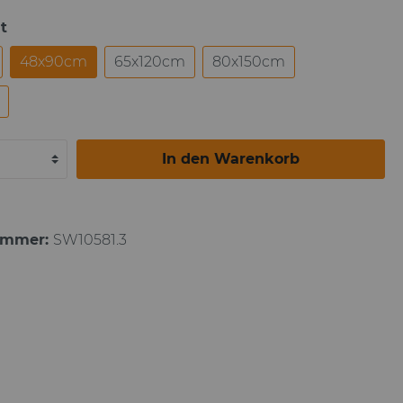
t
Paul Gauguin
48x90cm
65x120cm
80x150cm
In den Warenkorb
ummer:
SW10581.3