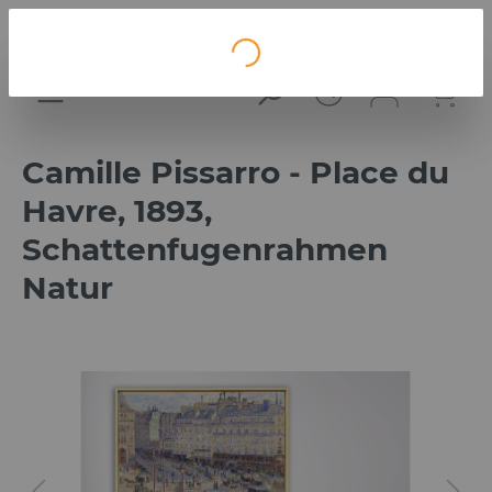
Loading...
Camille Pissarro - Place du
Havre, 1893,
Schattenfugenrahmen
Natur