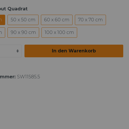
out Quadrat
Paul Gauguin
m
50 x 50 cm
60 x 60 cm
70 x 70 cm
m
90 x 90 cm
100 x 100 cm
In den Warenkorb
ummer:
SW11585.5