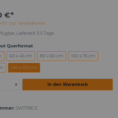
Paul Gauguin
0 €*
MwSt. zzgl. Versandkosten
fügbar, Lieferzeit 3-5 Tage
out Querformat
m
60 x 45 cm
80 x 60 cm
100 x 75 cm
cm
140 x 105 cm
In den Warenkorb
ummer:
SW11780.3