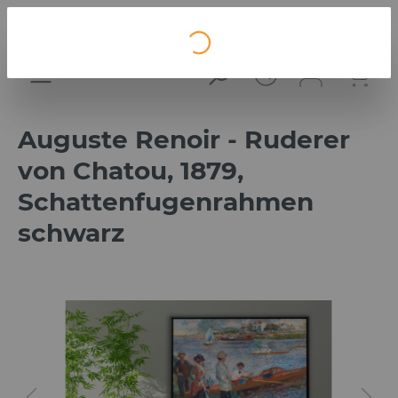
Loading...
Auguste Renoir - Ruderer
von Chatou, 1879,
Schattenfugenrahmen
schwarz