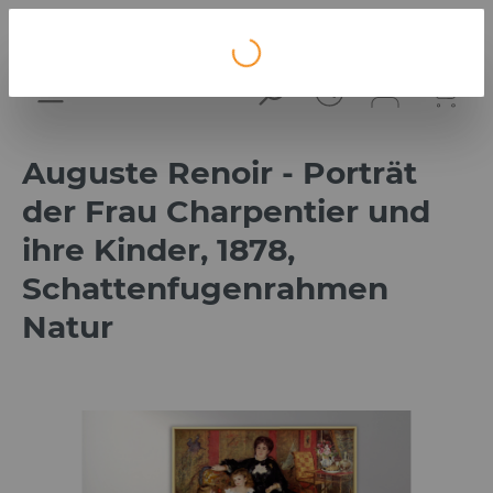
Loading...
Auguste Renoir - Porträt
der Frau Charpentier und
ihre Kinder, 1878,
Schattenfugenrahmen
Natur