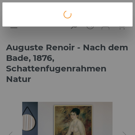
Loading...
Auguste Renoir - Nach dem
Bade, 1876,
Schattenfugenrahmen
Natur