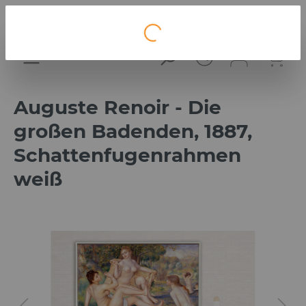
Loading...
Auguste Renoir - Die
großen Badenden, 1887,
Schattenfugenrahmen
weiß