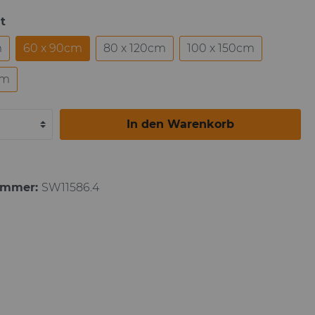
t
Paul Gauguin
m
60 x 90cm
80 x 120cm
100 x 150cm
cm
In den Warenkorb
ummer:
SW11586.4