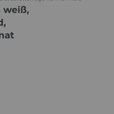
 weiß,
d,
mat