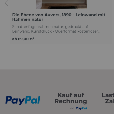
Die Ebene von Auvers, 1890 - Leinwand mit
Rahmen natur
Schattenfugenrahmen natur, gedruckt auf
Leinwand, Kunstdruck - Querformat kostenloser
Versand deutschlandweit Qualitätsleinwand mit
ab 89,00 €*
moderner Struktur exzellenter Kontrast & höchste
Detailtiefe brillante Farben & tiefstes Schwarz
lichtechte Farben auf Lebenszeit Lösemittelfreier
Druck Echtholz-Bilderrahmen aus eigener Herstellung
Made in Germany Käuferschutz für jede Bestellung
Bilderrahmen Schattenfuge Holz natur lackiert
40x35mminkl. Schrauben & Dübel