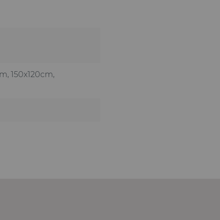
cm
, 150x120cm
,