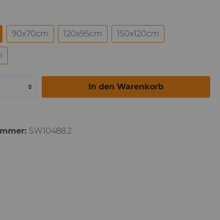
Paul Gauguin
90x70cm
120x95cm
150x120cm
m
In den Warenkorb
ummer:
SW10488.2