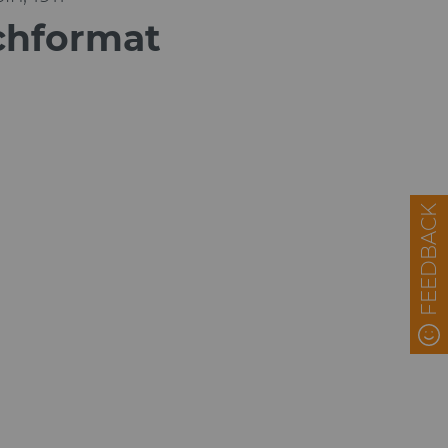
chformat
FEEDBACK