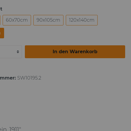
t
Paul Gauguin
60x70cm
90x105cm
120x140cm
m
In den Warenkorb
ummer:
SW10195.2
, 1911"