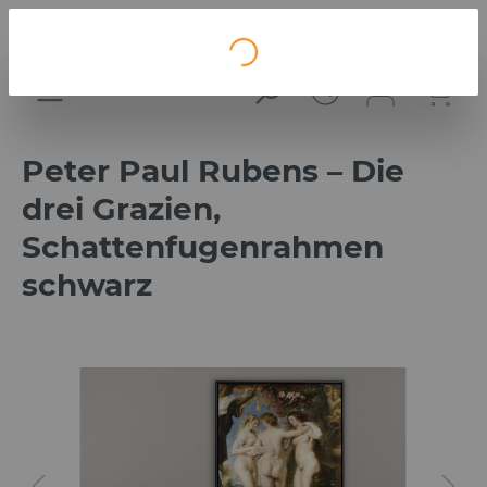
Loading...
Peter Paul Rubens – Die
drei Grazien,
Schattenfugenrahmen
schwarz