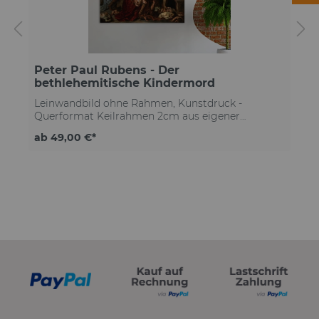
Peter Paul Rubens - Der
bethlehemitische Kindermord
Leinwandbild ohne Rahmen, Kunstdruck -
Querformat Keilrahmen 2cm aus eigener
Herstellungkostenloser Versand deutschlandweit
ab 49,00 €*
Qualitätsleinwand mit moderner Struktur
exzellenter Kontrast & höchste Detailtiefe brillante
Farben & tiefstes Schwarz lichtechte Farben auf
Lebenszeit Lösemittelfreier Druck Made in
GermanyKäuferschutz für jede Bestellung ohne
z
Rahmeninkl. Schrauben & Dübel