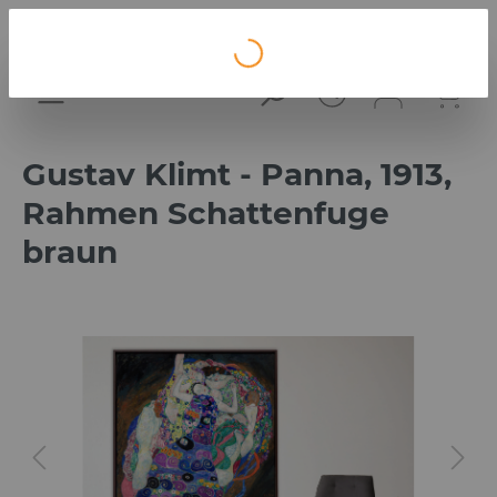
Loading...
Gustav Klimt - Panna, 1913,
Rahmen Schattenfuge
braun